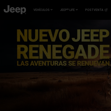
SKIP TO
MAIN
(
OPE
VEHÍCULOS
JEEP
LIFE
POSTVENTA
®
CONTENT
IN
A
NEW
SKIP TO
WIN
NAVIGATION