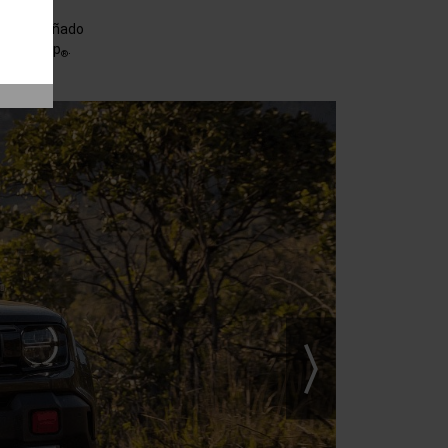
nte diseñado
ca de Jeep
.
®
Next