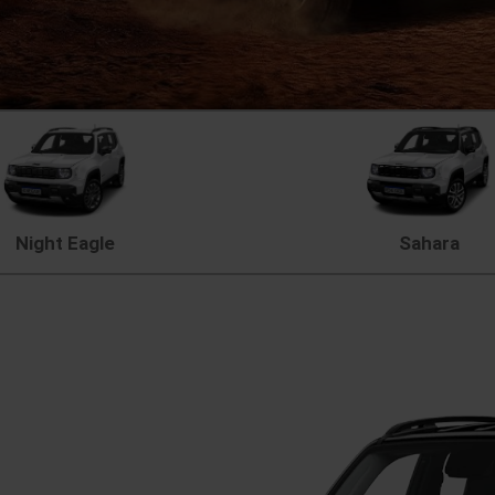
Night Eagle
Sahara