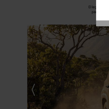
El legado se
para vivir 
Previous