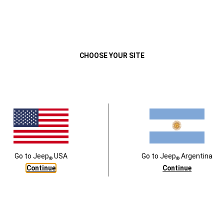
Close
CHOOSE YOUR SITE
alla Multimedia de 10".
Llantas de 17".
Go to
Jeep
USA
Go to
Jeep
Argentina
®
®
Continue
Continue
LA EVOLUCIÓN DE UN ÍCONO