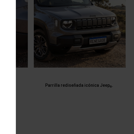
Parrilla rediseñada icónica Jeep
.
®