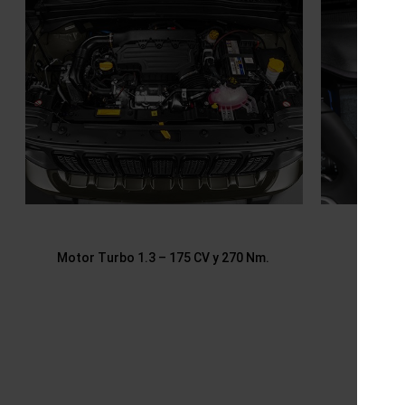
Motor Turbo 1.3 – 175 CV y 270 Nm.
Pant