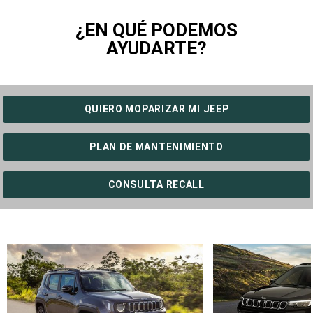
of
of
of
of
of
of
of
of
of
of
of
11
11
11
11
11
11
11
11
11
11
11
¿EN QUÉ PODEMOS
AYUDARTE?
QUIERO MOPARIZAR MI JEEP
PLAN DE MANTENIMIENTO
CONSULTA RECALL