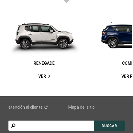
RENEGADE
COM
VER
VER 
atención al
cliente
Mapa del sitio
BUSCAR
BUSCAR