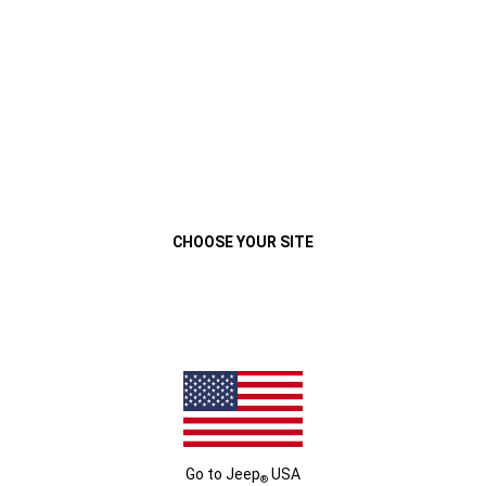
VEHÍCULOS
MENU
Jeep® Renegade 2022
Descripción General
Exterior
Interior
Performance
Close
CHOOSE YOUR SITE
JEEP
RENEGADE
®
PERFORMANCE
POTENCIA PARA TU AVENTURA
Go to
Jeep
USA
®