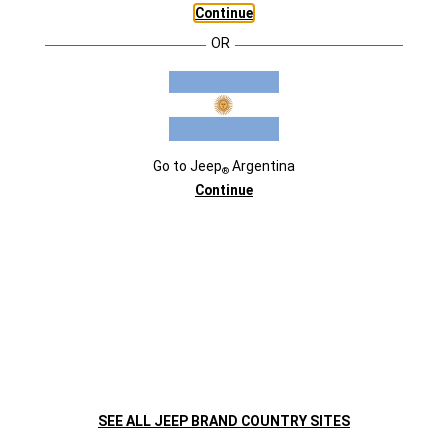
Jeep
Renegade llega con un nuevo motor preparado para vivir
®
Continue
una auténtica experiencia todoterreno.
OR
Go to
Jeep
Argentina
®
Continue
SEE ALL JEEP BRAND COUNTRY SITES