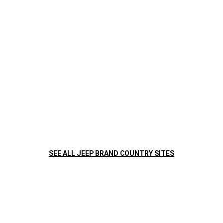
LA CREACIÓN DE UNA OBRA
MAESTRA
SEE ALL JEEP BRAND COUNTRY SITES