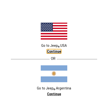
DISEÑADO PARA LA LIBERTAD
El interior del Jeep
Commander fue proyectado para ofrecer
®
un alto nivel de refinamiento, que se puede ver en los asientos
fabricados en cuero con detalles en gamuza, con una costura
aparente de tono cobrizo, con bordado en el respaldo y
asientos. Además, la mezcla de materiales aporta una
Go to
Jeep
USA
®
sensación de suavidad y comodidad.
Estrena un renovado
Continue
diseño del panel frontal con terminaciones de calidad en cuero
y cromo, que alberga las pantallas flotantes Uconnect de
OR
última generación.
El volante también es otro de los puntos
fuertes, presenta un rediseño completo que incluye el logo
Jeep
. La dotación de confort se incrementa, al incluir un
®
cargador celular inalámbrico.
Go to
Jeep
Argentina
®
Continue