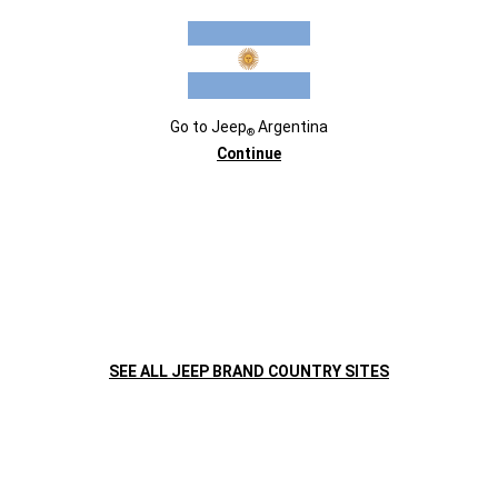
diseñados específicamente para reducir la fricción y mejorar el
rendimiento. El potente motor 2.0L Turbo Diésel ahora es más
ecológico y amigable, incorpora el sistema SCR para una
notable mejora en las emisiones contaminantes.
Go to
Jeep
Argentina
®
Continue
SEE ALL JEEP BRAND COUNTRY SITES